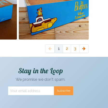
1
2
3
Stay in the Loop
We promise we don't spam.
Subscribe